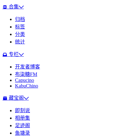
合集
归档
标签
分类
统计
专栏
开发者博客
布柒糖FM
Capucino
KabuChino
藏宝阁
即刻说
相册集
足迹阁
鱼塘录