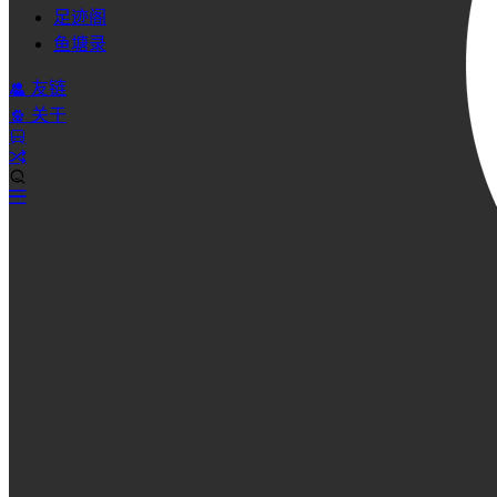
足迹阁
鱼塘录
友链
关于