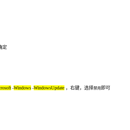
确定
rosoft
-
Windows
-
WindowsUpdate
，右键，选择
即可
禁用