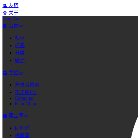
友链
关于
MeuiCat
合集
归档
标签
分类
统计
专栏
开发者博客
布柒糖FM
Capucino
KabuChino
藏宝阁
即刻说
相册集